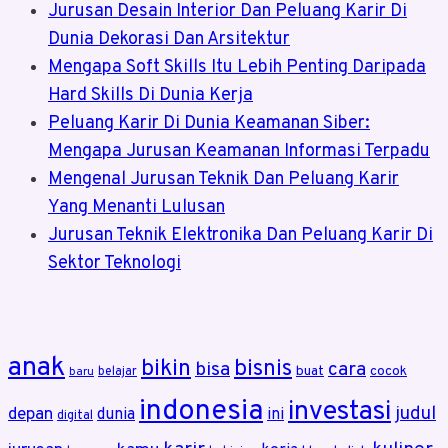
Jurusan Desain Interior Dan Peluang Karir Di
Dunia Dekorasi Dan Arsitektur
Mengapa Soft Skills Itu Lebih Penting Daripada
Hard Skills Di Dunia Kerja
Peluang Karir Di Dunia Keamanan Siber:
Mengapa Jurusan Keamanan Informasi Terpadu
Mengenal Jurusan Teknik Dan Peluang Karir
Yang Menanti Lulusan
Jurusan Teknik Elektronika Dan Peluang Karir Di
Sektor Teknologi
anak
bikin
bisnis
bisa
cara
buat
cocok
belajar
baru
indonesia
investasi
judul
depan
dunia
ini
digital