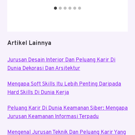
Artikel Lainnya
Jurusan Desain Interior Dan Peluang Karir Di
Dunia Dekorasi Dan Arsitektur
Mengapa Soft Skills Itu Lebih Penting Daripada
Hard Skills Di Dunia Kerja
Peluang Karir Di Dunia Keamanan Siber: Mengapa
Jurusan Keamanan Informasi Terpadu
Mengenal Jurusan Teknik Dan Peluang Karir Yang