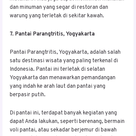
dan minuman yang segar di restoran dan
warung yang terletak di sekitar kawah.
7. Pantai Parangtritis, Yogyakarta
Pantai Parangtritis, Yogyakarta, adalah salah
satu destinasi wisata yang paling terkenal di
Indonesia. Pantai ini terletak di selatan
Yogyakarta dan menawarkan pemandangan
yang indah ke arah laut dan pantai yang
berpasir putih.
Di pantai ini, terdapat banyak kegiatan yang
dapat Anda lakukan, seperti berenang, bermain
voli pantai, atau sekadar berjemur di bawah