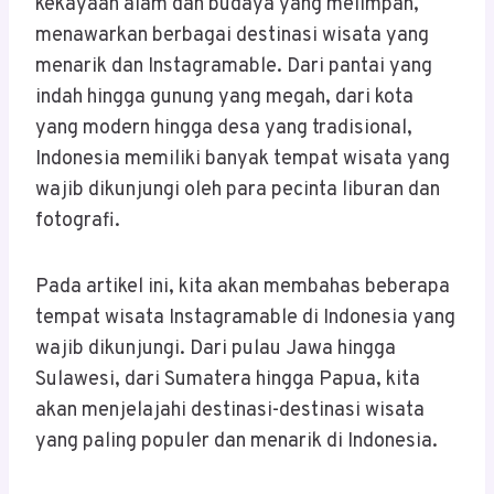
kekayaan alam dan budaya yang melimpah,
menawarkan berbagai destinasi wisata yang
menarik dan Instagramable. Dari pantai yang
indah hingga gunung yang megah, dari kota
yang modern hingga desa yang tradisional,
Indonesia memiliki banyak tempat wisata yang
wajib dikunjungi oleh para pecinta liburan dan
fotografi.
Pada artikel ini, kita akan membahas beberapa
tempat wisata Instagramable di Indonesia yang
wajib dikunjungi. Dari pulau Jawa hingga
Sulawesi, dari Sumatera hingga Papua, kita
akan menjelajahi destinasi-destinasi wisata
yang paling populer dan menarik di Indonesia.