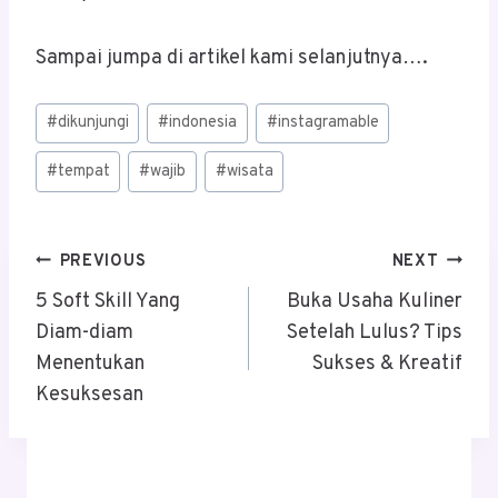
Sampai jumpa di artikel kami selanjutnya….
Post
#
dikunjungi
#
indonesia
#
instagramable
Tags:
#
tempat
#
wajib
#
wisata
Post
PREVIOUS
NEXT
Navigation
5 Soft Skill Yang
Buka Usaha Kuliner
Diam-diam
Setelah Lulus? Tips
Menentukan
Sukses & Kreatif
Kesuksesan