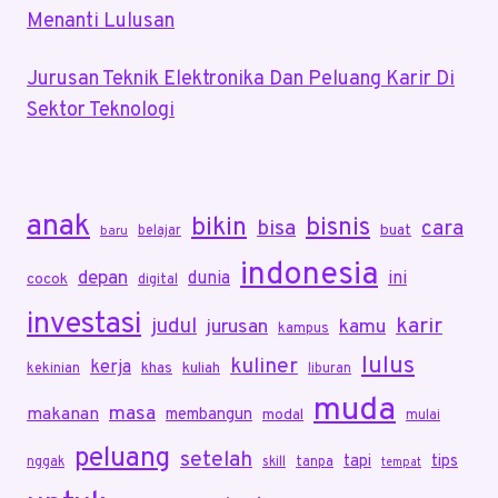
Menanti Lulusan
Jurusan Teknik Elektronika Dan Peluang Karir Di
Sektor Teknologi
anak
bikin
bisnis
bisa
cara
buat
belajar
baru
indonesia
depan
dunia
ini
cocok
digital
investasi
karir
judul
jurusan
kamu
kampus
lulus
kuliner
kerja
khas
kuliah
kekinian
liburan
muda
masa
makanan
membangun
modal
mulai
peluang
setelah
tapi
tips
nggak
skill
tanpa
tempat