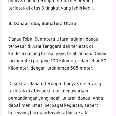
puncak candi, terdapat stupa besar yang
terletak di atas 3 tingkat yang lebih kecil.
3. Danau Toba, Sumatera Utara
Danau Toba, Sumatera Utara, adalah danau
terbesar di Asia Tenggara dan terletak di
kaldera gunung berapi yang telah punah. Danau
ini memiliki panjang 100 kilometer dan lebar 30
kilometer, dengan kedalaman 505 meter.
Di sekitar danau, terdapat banyak desa yang
terletak di atas bukit dan menawarkan
pemandangan yang indah ke arah danau. Anda
dapat menikmati berbagai kegiatan, seperti
berenang, bermain kayak, atau sekadar