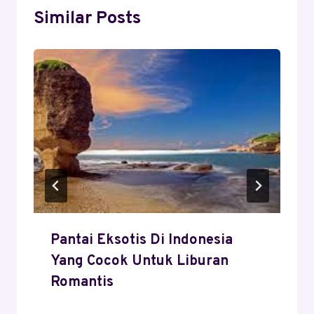
Similar Posts
Pantai Eksotis Di Indonesia
Yang Cocok Untuk Liburan
Romantis