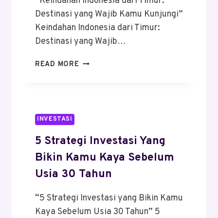
“Keindahan Indonesia dari Timur:
Destinasi yang Wajib Kamu Kunjungi”
Keindahan Indonesia dari Timur:
Destinasi yang Wajib…
KEINDAHAN
READ MORE
INDONESIA
DARI
TIMUR:
DESTINASI
YANG
INVESTASI
WAJIB
5 Strategi Investasi Yang
KAMU
KUNJUNGI
Bikin Kamu Kaya Sebelum
Usia 30 Tahun
“5 Strategi Investasi yang Bikin Kamu
Kaya Sebelum Usia 30 Tahun” 5