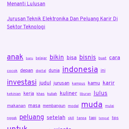
Menanti Lulusan
Jurusan Teknik Elektronika Dan Peluang Karir Di
Sektor Teknologi
anak
bikin
bisnis
bisa
cara
buat
belajar
baru
indonesia
depan
dunia
ini
cocok
digital
investasi
karir
judul
jurusan
kamu
kampus
lulus
kuliner
kerja
khas
kuliah
kekinian
liburan
muda
masa
makanan
membangun
modal
mulai
peluang
setelah
tapi
tips
nggak
skill
tanpa
tempat