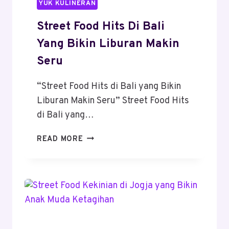
YUK KULINERAN
Street Food Hits Di Bali
Yang Bikin Liburan Makin
Seru
“Street Food Hits di Bali yang Bikin
Liburan Makin Seru” Street Food Hits
di Bali yang…
STREET
READ MORE
FOOD
HITS
DI
BALI
YANG
BIKIN
LIBURAN