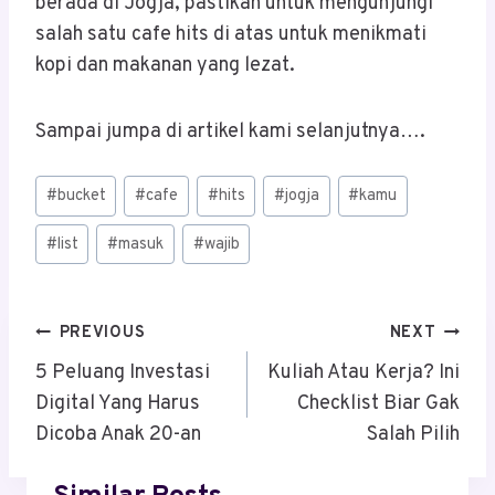
berada di Jogja, pastikan untuk mengunjungi
salah satu cafe hits di atas untuk menikmati
kopi dan makanan yang lezat.
Sampai jumpa di artikel kami selanjutnya….
Post
#
bucket
#
cafe
#
hits
#
jogja
#
kamu
Tags:
#
list
#
masuk
#
wajib
Post
PREVIOUS
NEXT
Navigation
5 Peluang Investasi
Kuliah Atau Kerja? Ini
Digital Yang Harus
Checklist Biar Gak
Dicoba Anak 20-an
Salah Pilih