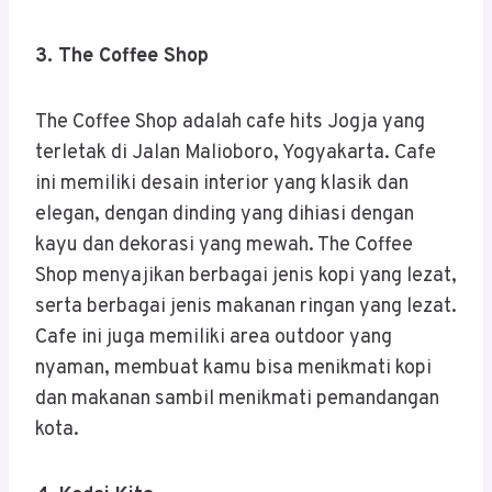
3. The Coffee Shop
The Coffee Shop adalah cafe hits Jogja yang
terletak di Jalan Malioboro, Yogyakarta. Cafe
ini memiliki desain interior yang klasik dan
elegan, dengan dinding yang dihiasi dengan
kayu dan dekorasi yang mewah. The Coffee
Shop menyajikan berbagai jenis kopi yang lezat,
serta berbagai jenis makanan ringan yang lezat.
Cafe ini juga memiliki area outdoor yang
nyaman, membuat kamu bisa menikmati kopi
dan makanan sambil menikmati pemandangan
kota.