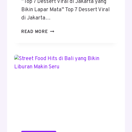
“Top 7 Dessert Viral di Jakarta yang
Bikin Lapar Mata” Top 7 Dessert Viral
di Jakarta…
TOP
READ MORE
7
DESSERT
VIRAL
DI
JAKARTA
YANG
BIKIN
LAPAR
MATA