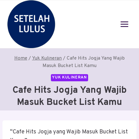
Skip
to
content
Home
/
Yuk Kulineran
/
Cafe Hits Jogja Yang Wajib
Masuk Bucket List Kamu
YUK KULINERAN
Cafe Hits Jogja Yang Wajib
Masuk Bucket List Kamu
“Cafe Hits Jogja yang Wajib Masuk Bucket List