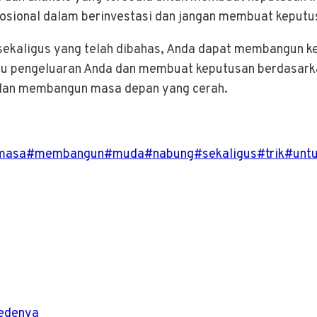
mosional dalam berinvestasi dan jangan membuat keput
 sekaligus yang telah dibahas, Anda dapat membangun k
au pengeluaran Anda dan membuat keputusan berdasarka
 dan membangun masa depan yang cerah.
masa
#
membangun
#
muda
#
nabung
#
sekaligus
#
trik
#
unt
Gedenya