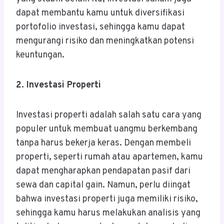
dapat membantu kamu untuk diversifikasi
portofolio investasi, sehingga kamu dapat
mengurangi risiko dan meningkatkan potensi
keuntungan.
2. Investasi Properti
Investasi properti adalah salah satu cara yang
populer untuk membuat uangmu berkembang
tanpa harus bekerja keras. Dengan membeli
properti, seperti rumah atau apartemen, kamu
dapat mengharapkan pendapatan pasif dari
sewa dan capital gain. Namun, perlu diingat
bahwa investasi properti juga memiliki risiko,
sehingga kamu harus melakukan analisis yang