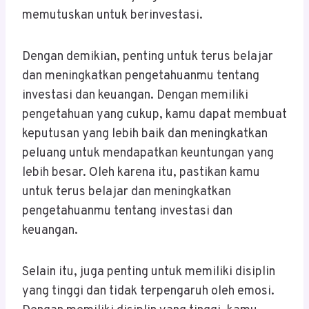
memutuskan untuk berinvestasi.
Dengan demikian, penting untuk terus belajar
dan meningkatkan pengetahuanmu tentang
investasi dan keuangan. Dengan memiliki
pengetahuan yang cukup, kamu dapat membuat
keputusan yang lebih baik dan meningkatkan
peluang untuk mendapatkan keuntungan yang
lebih besar. Oleh karena itu, pastikan kamu
untuk terus belajar dan meningkatkan
pengetahuanmu tentang investasi dan
keuangan.
Selain itu, juga penting untuk memiliki disiplin
yang tinggi dan tidak terpengaruh oleh emosi.