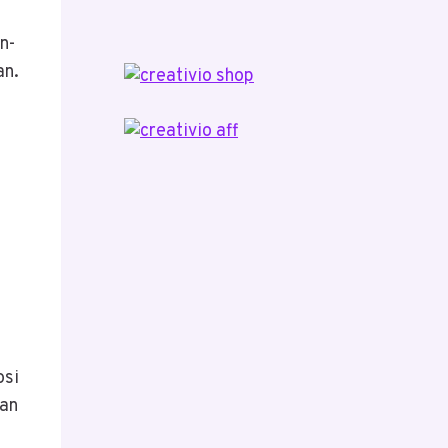
n-
an.
osi
kan