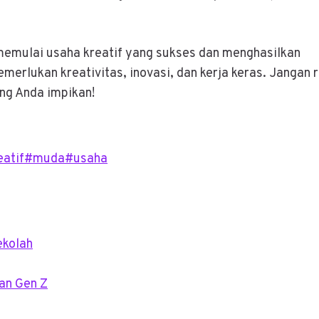
memulai usaha kreatif yang sukses dan menghasilkan
merlukan kreativitas, inovasi, dan kerja keras. Jangan 
ng Anda impikan!
eatif
#
muda
#
usaha
ekolah
gan Gen Z