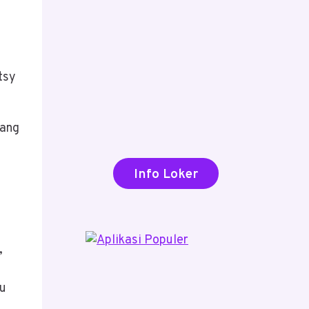
tsy
yang
Info Loker
,
u
au