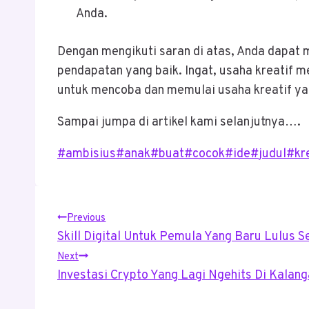
Anda.
Dengan mengikuti saran di atas, Anda dapat 
pendapatan yang baik. Ingat, usaha kreatif me
untuk mencoba dan memulai usaha kreatif ya
Sampai jumpa di artikel kami selanjutnya….
Post
#
ambisius
#
anak
#
buat
#
cocok
#
ide
#
judul
#
kr
Tags:
Post
Previous
Skill Digital Untuk Pemula Yang Baru Lulus S
Navigation
Next
Investasi Crypto Yang Lagi Ngehits Di Kalan