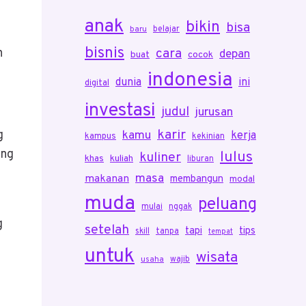
anak
bikin
bisa
belajar
baru
bisnis
n
cara
depan
buat
cocok
indonesia
dunia
ini
digital
investasi
judul
jurusan
karir
g
kamu
kerja
kampus
kekinian
ang
lulus
kuliner
khas
kuliah
liburan
masa
makanan
membangun
modal
muda
peluang
mulai
nggak
g
setelah
tapi
tips
skill
tanpa
tempat
untuk
wisata
wajib
usaha