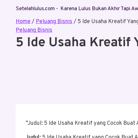
Skip
Setelahlulus.com - Karena Lulus Bukan Akhir Tapi 
to
content
Home
/
Peluang Bisnis
/
5 Ide Usaha Kreatif Ya
Peluang Bisnis
5 Ide Usaha Kreatif
“Judul: 5 Ide Usaha Kreatif yang Cocok Bua
Judul:
5 Ide Usaha Kreatif yang Cocok Buat 