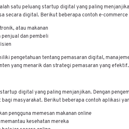
lah satu peluang startup digital yang paling menjanj
asa secara digital. Berikut beberapa contoh e-commerce
ktronik, atau makanan
n penjual dan pembeli
isien
liki pengetahuan tentang pemasaran digital, manajeme
ten yang menarik dan strategi pemasaran yang efektif.
startup digital yang paling menjanjikan. Dengan penge
t bagi masyarakat. Berikut beberapa contoh aplikasi y
nkan pengguna memesan makanan online
a memantau kesehatan mereka