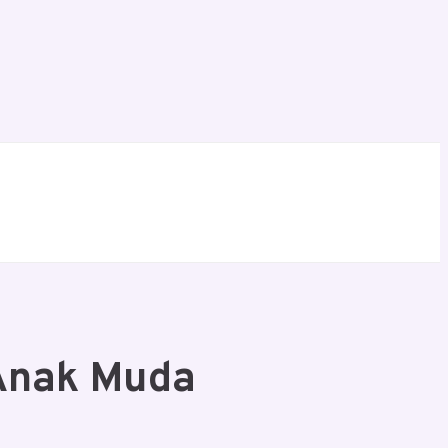
 Anak Muda