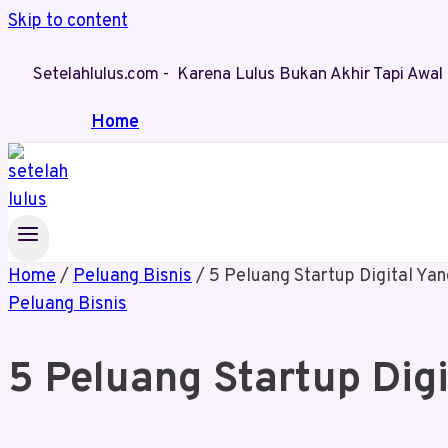
Skip to content
Setelahlulus.com - Karena Lulus Bukan Akhir Tapi Aw
Home
Home
/
Peluang Bisnis
/
5 Peluang Startup Digital Ya
Peluang Bisnis
5 Peluang Startup Dig