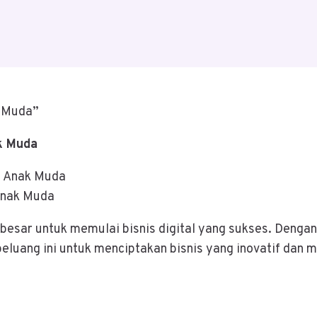
k Muda”
ak Muda
 Anak Muda
g besar untuk memulai bisnis digital yang sukses. Denga
uang ini untuk menciptakan bisnis yang inovatif dan m