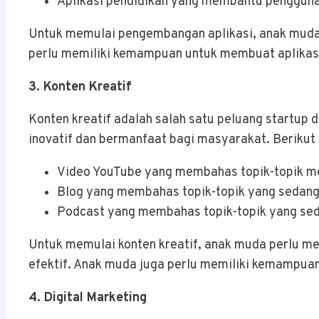
Aplikasi pendidikan yang membantu pengguna 
Untuk memulai pengembangan aplikasi, anak muda 
perlu memiliki kemampuan untuk membuat aplikasi y
3. Konten Kreatif
Konten kreatif adalah salah satu peluang startup 
inovatif dan bermanfaat bagi masyarakat. Berikut
Video YouTube yang membahas topik-topik m
Blog yang membahas topik-topik yang sedang
Podcast yang membahas topik-topik yang se
Untuk memulai konten kreatif, anak muda perlu me
efektif. Anak muda juga perlu memiliki kemampua
4. Digital Marketing