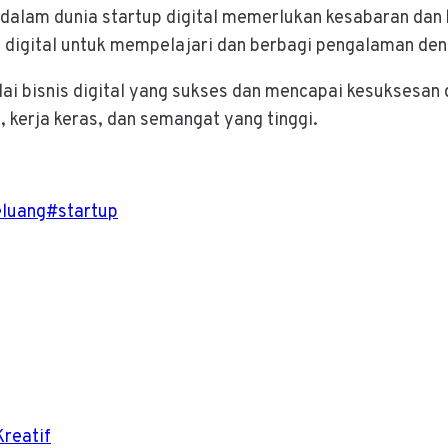
dalam dunia startup digital memerlukan kesabaran dan 
 digital untuk mempelajari dan berbagi pengalaman deng
i bisnis digital yang sukses dan mencapai kesuksesan d
 kerja keras, dan semangat yang tinggi.
eluang
#
startup
Kreatif