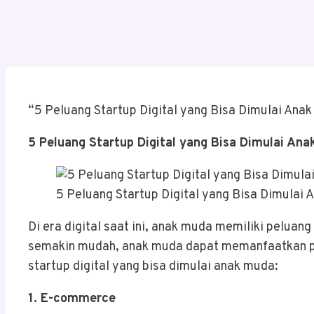
“5 Peluang Startup Digital yang Bisa Dimulai Ana
5 Peluang Startup Digital yang Bisa Dimulai An
5 Peluang Startup Digital yang Bisa Dimulai
Di era digital saat ini, anak muda memiliki peluan
semakin mudah, anak muda dapat memanfaatkan pel
startup digital yang bisa dimulai anak muda:
1. E-commerce