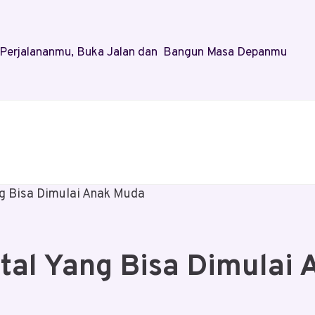
al Perjalananmu, Buka Jalan dan Bangun Masa Depanmu
ng Bisa Dimulai Anak Muda
ital Yang Bisa Dimulai