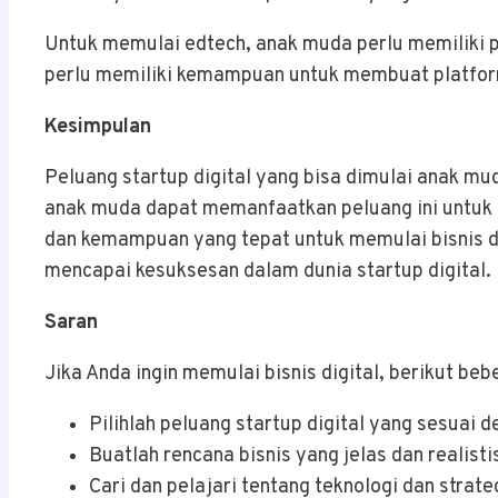
Untuk memulai edtech, anak muda perlu memiliki p
perlu memiliki kemampuan untuk membuat platform
Kesimpulan
Peluang startup digital yang bisa dimulai anak m
anak muda dapat memanfaatkan peluang ini untuk 
dan kemampuan yang tepat untuk memulai bisnis di
mencapai kesuksesan dalam dunia startup digital.
Saran
Jika Anda ingin memulai bisnis digital, berikut b
Pilihlah peluang startup digital yang sesua
Buatlah rencana bisnis yang jelas dan realisti
Cari dan pelajari tentang teknologi dan strat