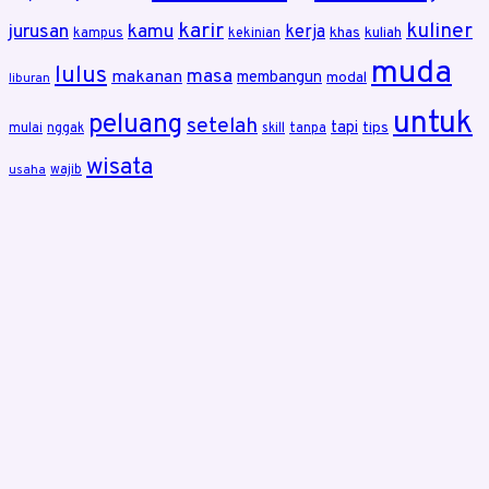
karir
kuliner
jurusan
kamu
kerja
khas
kuliah
kampus
kekinian
muda
lulus
masa
makanan
membangun
modal
liburan
untuk
peluang
setelah
tapi
tips
mulai
nggak
skill
tanpa
wisata
wajib
usaha