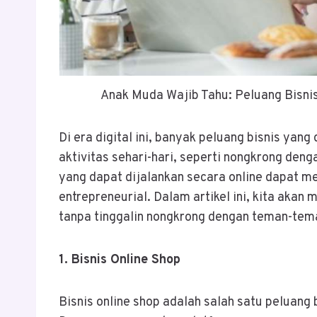
Anak Muda Wajib Tahu: Peluang Bisnis
Di era digital ini, banyak peluang bisnis yan
aktivitas sehari-hari, seperti nongkrong den
yang dapat dijalankan secara online dapat me
entrepreneurial. Dalam artikel ini, kita aka
tanpa tinggalin nongkrong dengan teman-tem
1. Bisnis Online Shop
Bisnis online shop adalah salah satu peluang 