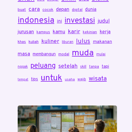
cara
depan
dunia
buat
cocok
digital
indonesia
investasi
judul
ini
karir
jurusan
kamu
kerja
kampus
kekinian
lulus
kuliner
makanan
khas
kuliah
liburan
muda
masa
membangun
modal
mulai
peluang
setelah
tapi
nggak
skill
tanpa
untuk
wisata
tips
wajib
usaha
tempat