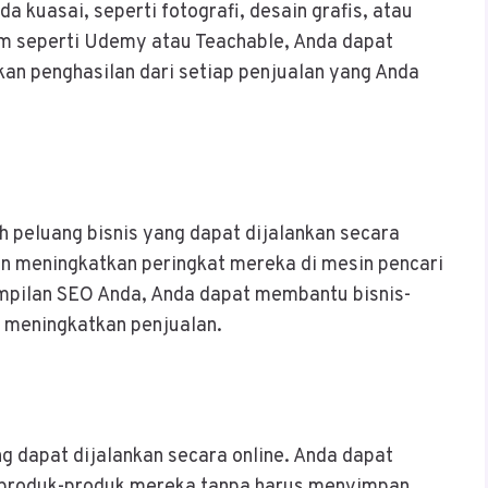
 kuasai, seperti fotografi, desain grafis, atau
m seperti Udemy atau Teachable, Anda dapat
n penghasilan dari setiap penjualan yang Anda
h peluang bisnis yang dapat dijalankan secara
ain meningkatkan peringkat mereka di mesin pencari
mpilan SEO Anda, Anda dapat membantu bisnis-
n meningkatkan penjualan.
ng dapat dijalankan secara online. Anda dapat
l produk-produk mereka tanpa harus menyimpan