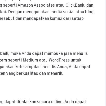
g seperti Amazon Associates atau ClickBank, dan
ai. Dengan menggunakan media sosial atau blog,
rsebut dan mendapatkan komisi dari setiap
 baik, maka Anda dapat membuka jasa menulis
form seperti Medium atau WordPress untuk
unakan keterampilan menulis Anda, Anda dapat
ten yang berkualitas dan menarik.
ng dapat dijalankan secara online. Anda dapat