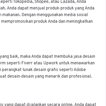
perti Tokopedia, Shopee, atau Lazada, Anda
dah. Anda dapat menjual produk-produk yang Anda
kan makanan. Dengan menggunakan media sosial
at mempromosikan produk Anda dan meningkatkan
 yang baik, maka Anda dapat membuka jasa desain
form seperti Fiverr atau Upwork untuk menawarkan
 perangkat lunak desain grafis seperti Adobe
uat desain-desain yang menarik dan profesional.
nis yang dapat dijalankan secara online. Anda dapat