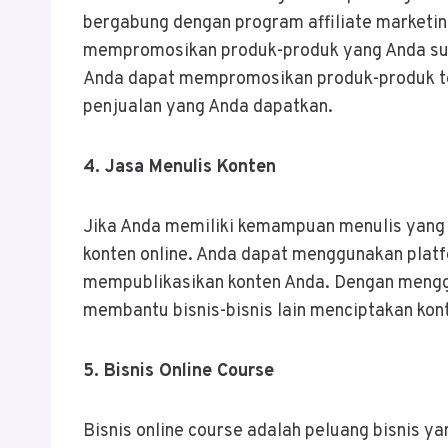
bergabung dengan program affiliate marketin
mempromosikan produk-produk yang Anda suk
Anda dapat mempromosikan produk-produk te
penjualan yang Anda dapatkan.
4. Jasa Menulis Konten
Jika Anda memiliki kemampuan menulis yang
konten online. Anda dapat menggunakan plat
mempublikasikan konten Anda. Dengan mengg
membantu bisnis-bisnis lain menciptakan kon
5. Bisnis Online Course
Bisnis online course adalah peluang bisnis ya