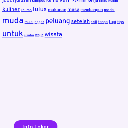
karir
judul
jurusan
kamu
kerja
khas
kuliah
kampus
kekinian
lulus
kuliner
masa
makanan
membangun
modal
liburan
muda
peluang
setelah
tapi
tips
mulai
nggak
skill
tanpa
untuk
wisata
wajib
usaha
Info Loker