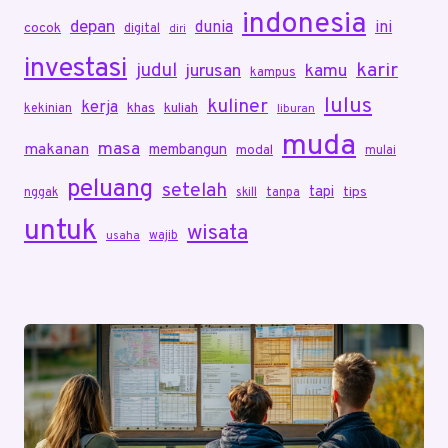
indonesia
depan
dunia
ini
cocok
digital
diri
investasi
karir
judul
jurusan
kamu
kampus
lulus
kuliner
kerja
khas
kuliah
kekinian
liburan
muda
masa
makanan
membangun
modal
mulai
peluang
setelah
tapi
tips
nggak
skill
tanpa
untuk
wisata
wajib
usaha