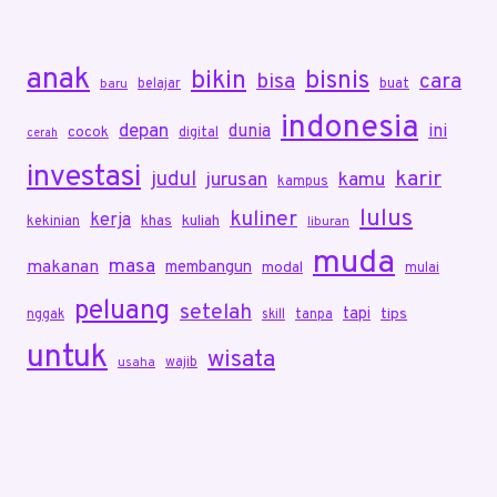
anak
bikin
bisnis
bisa
cara
belajar
buat
baru
indonesia
depan
dunia
ini
cocok
digital
cerah
investasi
karir
judul
jurusan
kamu
kampus
lulus
kuliner
kerja
khas
kuliah
kekinian
liburan
muda
masa
makanan
membangun
modal
mulai
peluang
setelah
tapi
tips
nggak
skill
tanpa
untuk
wisata
wajib
usaha