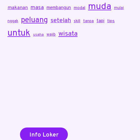
muda
masa
makanan
membangun
modal
mulai
peluang
setelah
tapi
tips
nggak
skill
tanpa
untuk
wisata
wajib
usaha
Info Loker