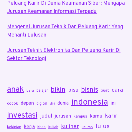
Peluang Karir Di Dunia Keamanan Siber: Mengapa
Jurusan Keamanan Informasi Terpadu
Mengenal Jurusan Teknik Dan Peluang Karir Yang
Menanti Lulusan
Jurusan Teknik Elektronika Dan Peluang Karir Di
Sektor Teknologi
anak
bikin
bisnis
bisa
cara
buat
belajar
baru
indonesia
depan
dunia
ini
cocok
digital
diri
investasi
karir
judul
jurusan
kamu
kampus
lulus
kuliner
kerja
khas
kuliah
kekinian
liburan