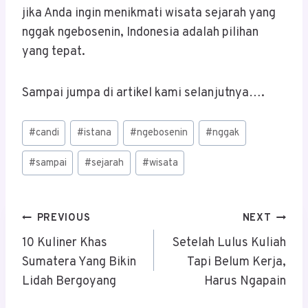
jika Anda ingin menikmati wisata sejarah yang
nggak ngebosenin, Indonesia adalah pilihan
yang tepat.
Sampai jumpa di artikel kami selanjutnya….
Post
#
candi
#
istana
#
ngebosenin
#
nggak
Tags:
#
sampai
#
sejarah
#
wisata
Post
PREVIOUS
NEXT
Navigation
10 Kuliner Khas
Setelah Lulus Kuliah
Sumatera Yang Bikin
Tapi Belum Kerja,
Lidah Bergoyang
Harus Ngapain