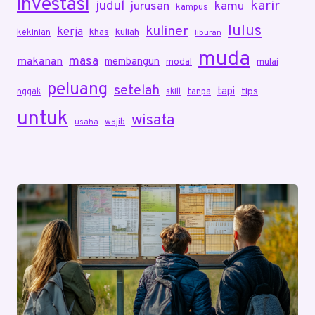
investasi
karir
judul
jurusan
kamu
kampus
lulus
kuliner
kerja
khas
kuliah
kekinian
liburan
muda
masa
makanan
membangun
modal
mulai
peluang
setelah
tapi
tips
nggak
skill
tanpa
untuk
wisata
wajib
usaha