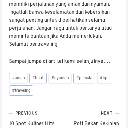
memiliki perjalanan yang aman dan nyaman.
Ingatlah bahwa keselamatan dan kebersihan
sangat penting untuk diperhatikan selama
perjalanan. Jangan ragu untuk bertanya atau
meminta bantuan jika Anda memerlukan.
Selamat bertraveling!
Sampai jumpa di artikel kami selanjutnya….
Post
#
aman
#
buat
#
nyaman
#
pemula
#
tips
Tags:
#
traveling
Post
PREVIOUS
NEXT
Navigation
10 Spot Kuliner Hits
Roti Bakar Kekinian