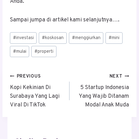
Anda.
Sampai jumpa di artikel kami selanjutnya….
Post
#
investasi
#
koskosan
#
menggiurkan
#
mini
Tags:
#
mulai
#
properti
Post
PREVIOUS
NEXT
Navigation
Kopi Kekinian Di
5 Startup Indonesia
Surabaya Yang Lagi
Yang Wajib Ditanam
Viral Di TikTok
Modal Anak Muda