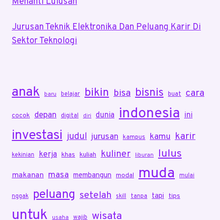
Menanti Lulusan
Jurusan Teknik Elektronika Dan Peluang Karir Di
Sektor Teknologi
anak
bikin
bisnis
bisa
cara
belajar
buat
baru
indonesia
depan
dunia
ini
cocok
digital
diri
investasi
karir
judul
jurusan
kamu
kampus
lulus
kuliner
kerja
khas
kuliah
kekinian
liburan
muda
masa
makanan
membangun
modal
mulai
peluang
setelah
tapi
tips
nggak
skill
tanpa
untuk
wisata
wajib
usaha