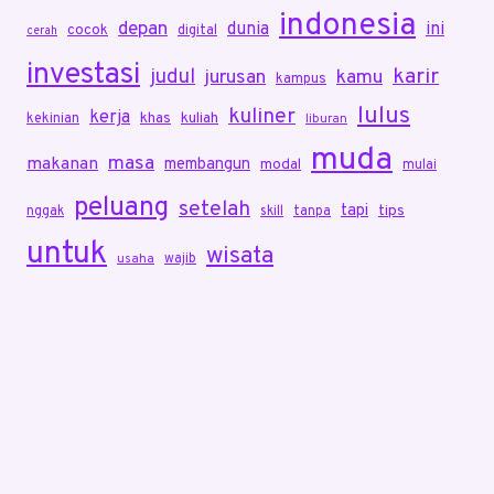
indonesia
depan
dunia
ini
cocok
digital
cerah
investasi
karir
judul
jurusan
kamu
kampus
lulus
kuliner
kerja
khas
kuliah
kekinian
liburan
muda
masa
makanan
membangun
modal
mulai
peluang
setelah
tapi
tips
nggak
skill
tanpa
untuk
wisata
wajib
usaha