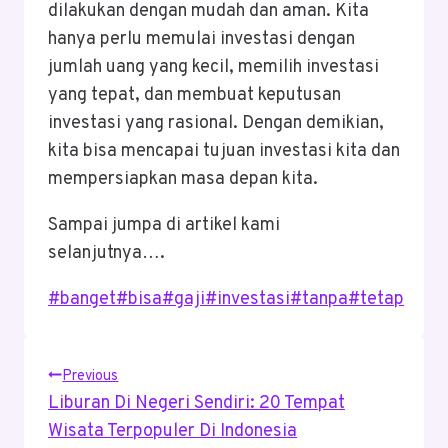
dilakukan dengan mudah dan aman. Kita
hanya perlu memulai investasi dengan
jumlah uang yang kecil, memilih investasi
yang tepat, dan membuat keputusan
investasi yang rasional. Dengan demikian,
kita bisa mencapai tujuan investasi kita dan
mempersiapkan masa depan kita.
Sampai jumpa di artikel kami
selanjutnya….
Post
#
banget
#
bisa
#
gaji
#
investasi
#
tanpa
#
tetap
Tags:
Post
Previous
Liburan Di Negeri Sendiri: 20 Tempat
Navigation
Wisata Terpopuler Di Indonesia