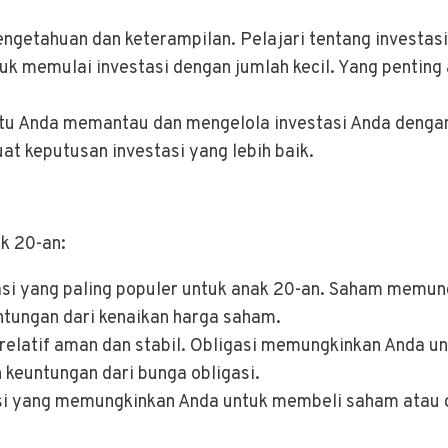
ngetahuan dan keterampilan. Pelajari tentang investasi
tuk memulai investasi dengan jumlah kecil. Yang pentin
tu Anda memantau dan mengelola investasi Anda dengan 
t keputusan investasi yang lebih baik.
k 20-an:
stasi yang paling populer untuk anak 20-an. Saham mem
tungan dari kenaikan harga saham.
ng relatif aman dan stabil. Obligasi memungkinkan And
keuntungan dari bunga obligasi.
asi yang memungkinkan Anda untuk membeli saham atau o