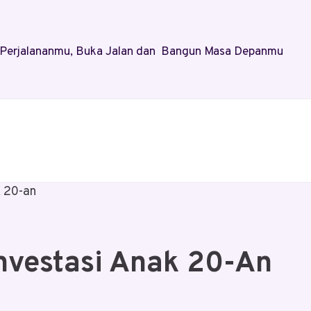
al Perjalananmu, Buka Jalan dan Bangun Masa Depanmu
k 20-an
Investasi Anak 20-An