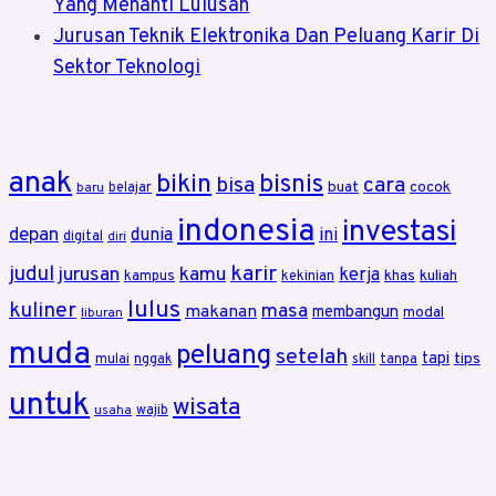
Yang Menanti Lulusan
Jurusan Teknik Elektronika Dan Peluang Karir Di
Sektor Teknologi
anak
bikin
bisnis
bisa
cara
buat
cocok
belajar
baru
indonesia
investasi
depan
dunia
ini
digital
diri
karir
judul
jurusan
kamu
kerja
khas
kuliah
kampus
kekinian
lulus
kuliner
masa
makanan
membangun
modal
liburan
muda
peluang
setelah
tapi
tips
mulai
nggak
skill
tanpa
untuk
wisata
wajib
usaha