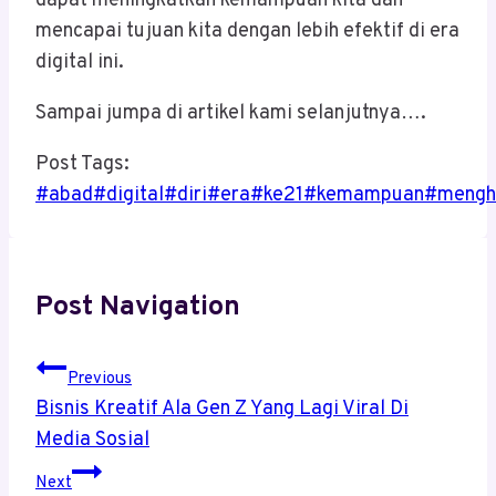
dapat meningkatkan kemampuan kita dan
mencapai tujuan kita dengan lebih efektif di era
digital ini.
Sampai jumpa di artikel kami selanjutnya….
Post Tags:
#
abad
#
digital
#
diri
#
era
#
ke21
#
kemampuan
#
mengh
Post Navigation
Previous
Bisnis Kreatif Ala Gen Z Yang Lagi Viral Di
Media Sosial
Next