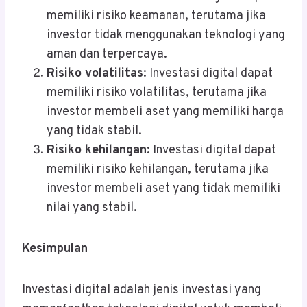
memiliki risiko keamanan, terutama jika
investor tidak menggunakan teknologi yang
aman dan terpercaya.
Risiko volatilitas
: Investasi digital dapat
memiliki risiko volatilitas, terutama jika
investor membeli aset yang memiliki harga
yang tidak stabil.
Risiko kehilangan
: Investasi digital dapat
memiliki risiko kehilangan, terutama jika
investor membeli aset yang tidak memiliki
nilai yang stabil.
Kesimpulan
Investasi digital adalah jenis investasi yang