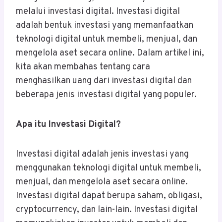
melalui investasi digital. Investasi digital
adalah bentuk investasi yang memanfaatkan
teknologi digital untuk membeli, menjual, dan
mengelola aset secara online. Dalam artikel ini,
kita akan membahas tentang cara
menghasilkan uang dari investasi digital dan
beberapa jenis investasi digital yang populer.
Apa itu Investasi Digital?
Investasi digital adalah jenis investasi yang
menggunakan teknologi digital untuk membeli,
menjual, dan mengelola aset secara online.
Investasi digital dapat berupa saham, obligasi,
cryptocurrency, dan lain-lain. Investasi digital