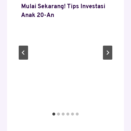
Mulai Sekarang! Tips Investasi
Anak 20-An