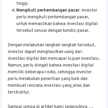
tinggi.
Mengikuti perkembangan pasar
: Investor
perlu mengikuti perkembangan pasar,
untuk memastikan bahwa investasi digital
tersebut sesuai dengan kondisi pasar.
Dengan melakukan langkah-langkah tersebut,
investor dapat menghasilkan uang dari
investasi digital dan mencapai tujuan investasi.
Namun, perlu diingat bahwa investasi digital
memiliki beberapa risiko, sehingga investor
perlu melakukan penelitian yang baik dan
membuat rencana investasi yang jelas dan
terstruktur.
Sampai jumpa di artikel kami selanjutnya….