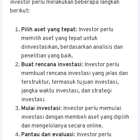
investor perlu melakukan beberapa langkah
berikut:
Pilih aset yang tepat
: Investor perlu
memilih aset yang tepat untuk
diinvestasikan, berdasarkan analisis dan
penelitian yang baik.
Buat rencana investasi
: Investor perlu
membuat rencana investasi yang jelas dan
terstruktur, termasuk tujuan investasi,
jangka waktu investasi, dan strategi
investasi.
Mulai investasi
: Investor perlu memulai
investasi dengan membeli aset yang dipilih
dan mengelolanya secara online.
Pantau dan evaluasi
: Investor perlu