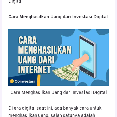
Digital”
Cara Menghasilkan Uang dari Investasi Digital
Cara Menghasilkan Uang dari Investasi Digital
Di era digital saat ini, ada banyak cara untuk
menghasilkan uang, salah satunya adalah