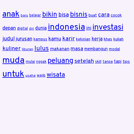
anak
bikin
bisnis
bisa
cara
buat
cocok
belajar
baru
indonesia
investasi
depan
dunia
ini
digital
diri
karir
judul
jurusan
kamu
kerja
khas
kuliah
kampus
kekinian
lulus
kuliner
masa
makanan
membangun
modal
liburan
muda
peluang
setelah
tapi
tips
mulai
nggak
skill
tanpa
untuk
wisata
wajib
usaha