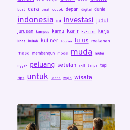
cara
depan
dunia
cocok
buat
digital
cerah
indonesia
investasi
judul
ini
karir
jurusan
kamu
kerja
kampus
kekinian
lulus
kuliner
makanan
khas
kuliah
liburan
muda
masa
membangun
modal
mulai
peluang
setelah
tapi
nggak
skill
tanpa
untuk
wisata
tips
wajib
usaha