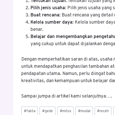
Tentukan tujuan
: Tentukan tujuan yang 
Pilih jenis usaha
: Pilih jenis usaha yan
Buat rencana
: Buat rencana yang detai
Kelola sumber daya
: Kelola sumber day
benar.
Belajar dan mengembangkan pengetah
yang cukup untuk dapat dijalankan denga
Dengan memperhatikan saran di atas, usaha 
untuk mendapatkan penghasilan tambahan a
pendapatan utama. Namun, perlu diingat bah
kreativitas, dan kemampuan untuk belajar 
Sampai jumpa di artikel kami selanjutnya….
Post
#
fakta
#
gede
#
mitos
#
modal
#
receh