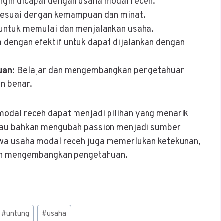
ingin dicapai dengan usaha modal receh.
g sesuai dengan kemampuan dan minat.
l untuk memulai dan menjalankan usaha.
a dengan efektif untuk dapat dijalankan dengan
uan
: Belajar dan mengembangkan pengetahuan
n benar.
modal receh dapat menjadi pilihan yang menarik
tau bahkan mengubah passion menjadi sumber
wa usaha modal receh juga memerlukan ketekunan,
dan mengembangkan pengetahuan.
#
untung
#
usaha