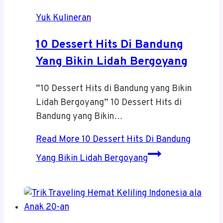
Yuk Kulineran
10 Dessert Hits Di Bandung
Yang Bikin Lidah Bergoyang
“10 Dessert Hits di Bandung yang Bikin
Lidah Bergoyang” 10 Dessert Hits di
Bandung yang Bikin…
Read More
10 Dessert Hits Di Bandung
Yang Bikin Lidah Bergoyang