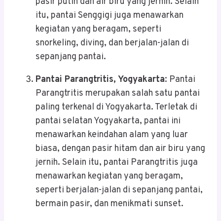
pasir putih dan air biru yang jernih. Selain
itu, pantai Senggigi juga menawarkan
kegiatan yang beragam, seperti
snorkeling, diving, dan berjalan-jalan di
sepanjang pantai.
Pantai Parangtritis, Yogyakarta
: Pantai
Parangtritis merupakan salah satu pantai
paling terkenal di Yogyakarta. Terletak di
pantai selatan Yogyakarta, pantai ini
menawarkan keindahan alam yang luar
biasa, dengan pasir hitam dan air biru yang
jernih. Selain itu, pantai Parangtritis juga
menawarkan kegiatan yang beragam,
seperti berjalan-jalan di sepanjang pantai,
bermain pasir, dan menikmati sunset.