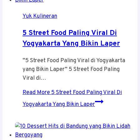
Yuk Kulineran
5 Street Food Paling Viral Di
Yogyakarta Yang Bikin Laper
“5 Street Food Paling Viral di Yogyakarta
yang Bikin Laper” 5 Street Food Paling
Viral di…
Read More
5 Street Food Paling Viral Di
Yogyakarta Yang Bikin Laper