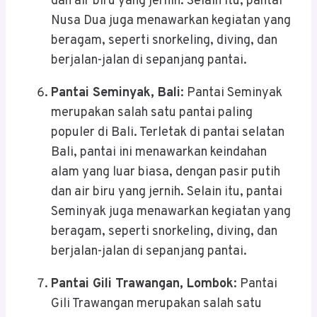
dan air biru yang jernih. Selain itu, pantai
Nusa Dua juga menawarkan kegiatan yang
beragam, seperti snorkeling, diving, dan
berjalan-jalan di sepanjang pantai.
Pantai Seminyak, Bali
: Pantai Seminyak
merupakan salah satu pantai paling
populer di Bali. Terletak di pantai selatan
Bali, pantai ini menawarkan keindahan
alam yang luar biasa, dengan pasir putih
dan air biru yang jernih. Selain itu, pantai
Seminyak juga menawarkan kegiatan yang
beragam, seperti snorkeling, diving, dan
berjalan-jalan di sepanjang pantai.
Pantai Gili Trawangan, Lombok
: Pantai
Gili Trawangan merupakan salah satu