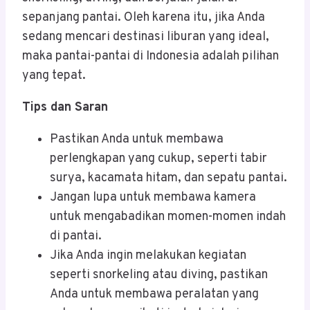
sepanjang pantai. Oleh karena itu, jika Anda
sedang mencari destinasi liburan yang ideal,
maka pantai-pantai di Indonesia adalah pilihan
yang tepat.
Tips dan Saran
Pastikan Anda untuk membawa
perlengkapan yang cukup, seperti tabir
surya, kacamata hitam, dan sepatu pantai.
Jangan lupa untuk membawa kamera
untuk mengabadikan momen-momen indah
di pantai.
Jika Anda ingin melakukan kegiatan
seperti snorkeling atau diving, pastikan
Anda untuk membawa peralatan yang