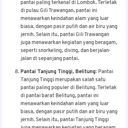
pantai paling terkenal di Lombok. Terletak
di pulau Gili Trawangan, pantai ini
menawarkan keindahan alam yang luar
biasa, dengan pasir putih dan air biru yang
jernih. Selain itu, pantai Gili Trawangan
juga menawarkan kegiatan yang beragam,
seperti snorkeling, diving, dan berjalan-
jalan di sepanjang pantai.
Pantai Tanjung Tinggi, Belitung
: Pantai
Tanjung Tinggi merupakan salah satu
pantai paling populer di Belitung. Terletak
di pantai barat Belitung, pantai ini
menawarkan keindahan alam yang luar
biasa, dengan pasir putih dan air biru yang
jernih. Selain itu, pantai Tanjung Tinggi
juga menawarkan kegiatan yang beragam,