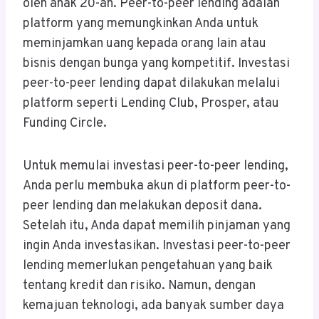
oleh anak 20-an. Peer-to-peer lending adalah
platform yang memungkinkan Anda untuk
meminjamkan uang kepada orang lain atau
bisnis dengan bunga yang kompetitif. Investasi
peer-to-peer lending dapat dilakukan melalui
platform seperti Lending Club, Prosper, atau
Funding Circle.
Untuk memulai investasi peer-to-peer lending,
Anda perlu membuka akun di platform peer-to-
peer lending dan melakukan deposit dana.
Setelah itu, Anda dapat memilih pinjaman yang
ingin Anda investasikan. Investasi peer-to-peer
lending memerlukan pengetahuan yang baik
tentang kredit dan risiko. Namun, dengan
kemajuan teknologi, ada banyak sumber daya