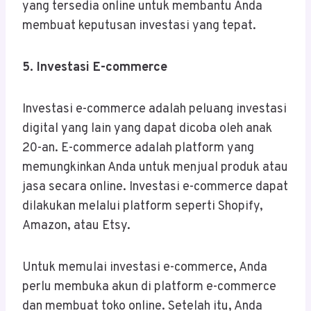
yang tersedia online untuk membantu Anda
membuat keputusan investasi yang tepat.
5. Investasi E-commerce
Investasi e-commerce adalah peluang investasi
digital yang lain yang dapat dicoba oleh anak
20-an. E-commerce adalah platform yang
memungkinkan Anda untuk menjual produk atau
jasa secara online. Investasi e-commerce dapat
dilakukan melalui platform seperti Shopify,
Amazon, atau Etsy.
Untuk memulai investasi e-commerce, Anda
perlu membuka akun di platform e-commerce
dan membuat toko online. Setelah itu, Anda