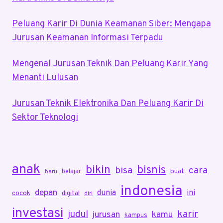
Peluang Karir Di Dunia Keamanan Siber: Mengapa
Jurusan Keamanan Informasi Terpadu
Mengenal Jurusan Teknik Dan Peluang Karir Yang
Menanti Lulusan
Jurusan Teknik Elektronika Dan Peluang Karir Di
Sektor Teknologi
anak
bikin
bisnis
bisa
cara
buat
belajar
baru
indonesia
depan
dunia
ini
cocok
digital
diri
investasi
karir
judul
jurusan
kamu
kampus