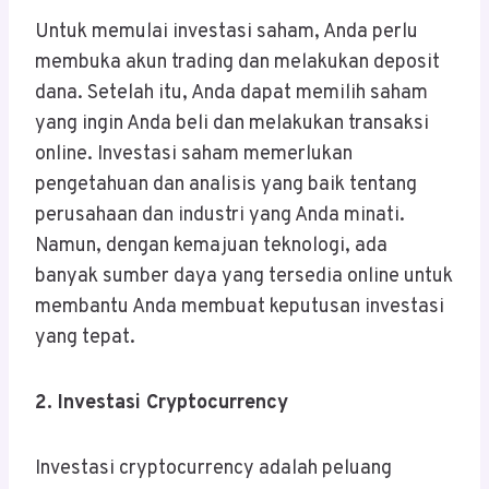
Untuk memulai investasi saham, Anda perlu
membuka akun trading dan melakukan deposit
dana. Setelah itu, Anda dapat memilih saham
yang ingin Anda beli dan melakukan transaksi
online. Investasi saham memerlukan
pengetahuan dan analisis yang baik tentang
perusahaan dan industri yang Anda minati.
Namun, dengan kemajuan teknologi, ada
banyak sumber daya yang tersedia online untuk
membantu Anda membuat keputusan investasi
yang tepat.
2. Investasi Cryptocurrency
Investasi cryptocurrency adalah peluang