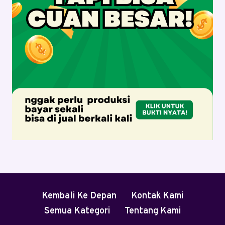
Kembali Ke Depan
Kontak Kami
Semua Kategori
Tentang Kami