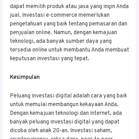
dapat memilih produk atau jasa yang ingin Anda
jual. Investasi e-commerce memerlukan
pengetahuan yang baik tentang pemasaran dan
penjualan online. Namun, dengan kemajuan
teknologi, ada banyak sumber daya yang
tersedia online untuk membantu Anda membuat
keputusan investasi yang tepat.
Kesimpulan
Peluang investasi digital adalah cara yang baik
untuk memulai membangun kekayaan Anda.
Dengan kemajuan teknologi dan internet, ada
banyak peluang investasi digital yang dapat
dicoba oleh anak 20-an. Investasi saham,