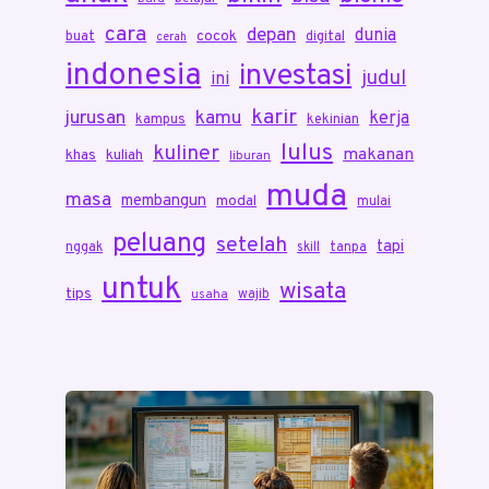
cara
depan
dunia
cocok
buat
digital
cerah
indonesia
investasi
judul
ini
karir
jurusan
kamu
kerja
kampus
kekinian
lulus
kuliner
makanan
khas
kuliah
liburan
muda
masa
membangun
modal
mulai
peluang
setelah
tapi
nggak
skill
tanpa
untuk
wisata
tips
wajib
usaha