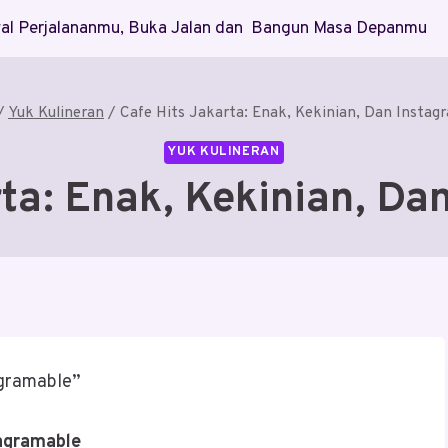
Awal Perjalananmu, Buka Jalan dan Bangun Masa Depanmu
/
Yuk Kulineran
/
Cafe Hits Jakarta: Enak, Kekinian, Dan Instag
YUK KULINERAN
rta: Enak, Kekinian, Da
agramable”
tagramable