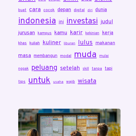
cara
depan
dunia
cocok
buat
digital
diri
indonesia
investasi
judul
ini
karir
jurusan
kamu
kerja
kampus
kekinian
lulus
kuliner
makanan
khas
kuliah
liburan
muda
masa
membangun
modal
mulai
peluang
setelah
tapi
nggak
skill
tanpa
untuk
wisata
tips
wajib
usaha