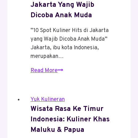
Jakarta Yang Wajib
Dicoba Anak Muda
“10 Spot Kuliner Hits di Jakarta
yang Wajib Dicoba Anak Muda”
Jakarta, ibu kota Indonesia,
merupakan…
10
Read More
Spot
Kuliner
Hits
Yuk Kulineran
Di
Wisata Rasa Ke Timur
Jakarta
Indonesia: Kuliner Khas
Yang
Maluku & Papua
Wajib