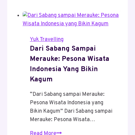
Instagramable
Di
Indonesia
Yang
Lagi
Yuk Travelling
Viral
Dari Sabang Sampai
Tahun
Merauke: Pesona Wisata
Ini
Indonesia Yang Bikin
Kagum
“Dari Sabang sampai Merauke:
Pesona Wisata Indonesia yang
Bikin Kagum” Dari Sabang sampai
Merauke: Pesona Wisata…
Dari
Read More