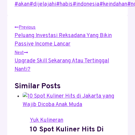
Post
#
akan
#
dijelajahi
#
habis
#
indonesia
#
keindahan
#
n
Tags:
Post
Previous
Peluang Investasi Reksadana Yang Bikin
Navigation
Passive Income Lancar
Next
Upgrade Skill Sekarang Atau Tertinggal
Nanti?
Similar Posts
Yuk Kulineran
10 Spot Kuliner Hits Di