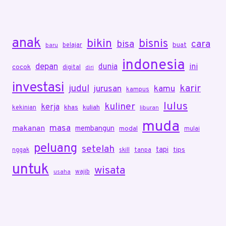
anak
bikin
bisnis
bisa
cara
buat
belajar
baru
indonesia
depan
dunia
ini
cocok
digital
diri
investasi
karir
judul
jurusan
kamu
kampus
lulus
kuliner
kerja
khas
kuliah
kekinian
liburan
muda
masa
makanan
membangun
modal
mulai
peluang
setelah
tapi
tips
nggak
skill
tanpa
untuk
wisata
wajib
usaha