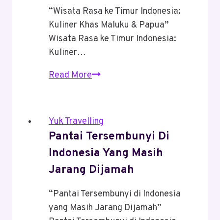
Dicoba
“Wisata Rasa ke Timur Indonesia:
Anak
Kuliner Khas Maluku & Papua”
Muda
Wisata Rasa ke Timur Indonesia:
Kuliner…
Wisata
Read More
Rasa
Ke
Timur
Yuk Travelling
Indonesia:
Pantai Tersembunyi Di
Kuliner
Indonesia Yang Masih
Khas
Jarang Dijamah
Maluku
&
“Pantai Tersembunyi di Indonesia
Papua
yang Masih Jarang Dijamah”