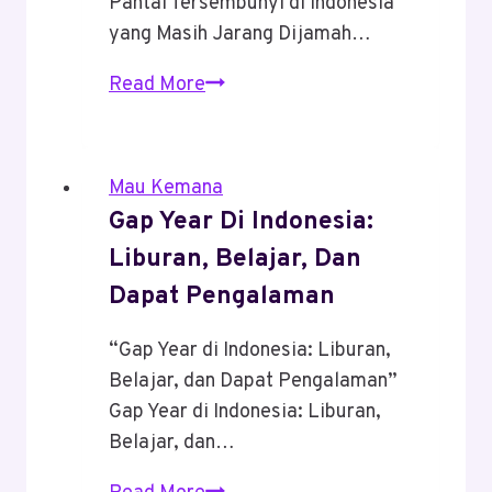
Pantai Tersembunyi di Indonesia
yang Masih Jarang Dijamah…
Pantai
Read More
Tersembunyi
Di
Indonesia
Mau Kemana
Yang
Gap Year Di Indonesia:
Masih
Liburan, Belajar, Dan
Jarang
Dapat Pengalaman
Dijamah
“Gap Year di Indonesia: Liburan,
Belajar, dan Dapat Pengalaman”
Gap Year di Indonesia: Liburan,
Belajar, dan…