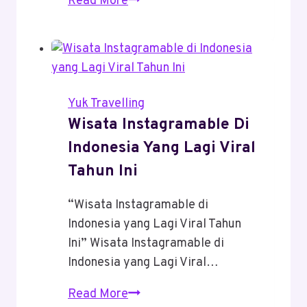
Gap
Read More
Year
Di
Indonesia:
Liburan,
Belajar,
Yuk Travelling
Dan
Wisata Instagramable Di
Dapat
Indonesia Yang Lagi Viral
Pengalaman
Tahun Ini
“Wisata Instagramable di
Indonesia yang Lagi Viral Tahun
Ini” Wisata Instagramable di
Indonesia yang Lagi Viral…
Wisata
Read More