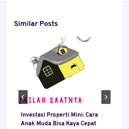
Similar Posts
Investasi Properti Mini: Cara
Anak Muda Bisa Kaya Cepat