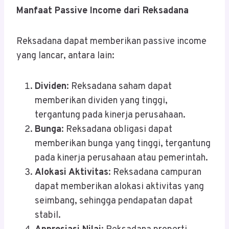
Manfaat Passive Income dari Reksadana
Reksadana dapat memberikan passive income
yang lancar, antara lain:
Dividen
: Reksadana saham dapat
memberikan dividen yang tinggi,
tergantung pada kinerja perusahaan.
Bunga
: Reksadana obligasi dapat
memberikan bunga yang tinggi, tergantung
pada kinerja perusahaan atau pemerintah.
Alokasi Aktivitas
: Reksadana campuran
dapat memberikan alokasi aktivitas yang
seimbang, sehingga pendapatan dapat
stabil.