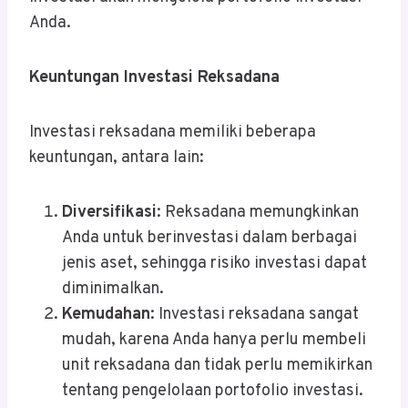
Anda.
Keuntungan Investasi Reksadana
Investasi reksadana memiliki beberapa
keuntungan, antara lain:
Diversifikasi
: Reksadana memungkinkan
Anda untuk berinvestasi dalam berbagai
jenis aset, sehingga risiko investasi dapat
diminimalkan.
Kemudahan
: Investasi reksadana sangat
mudah, karena Anda hanya perlu membeli
unit reksadana dan tidak perlu memikirkan
tentang pengelolaan portofolio investasi.