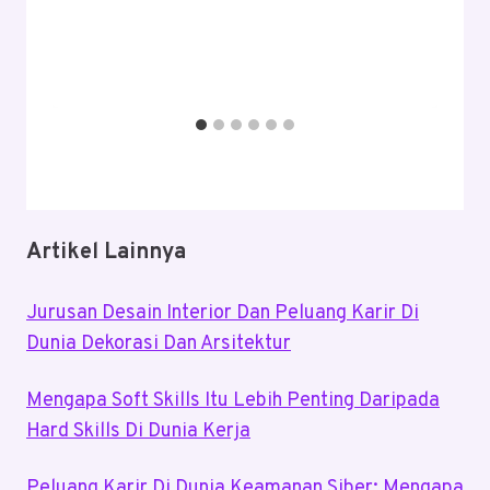
Artikel Lainnya
Jurusan Desain Interior Dan Peluang Karir Di
Dunia Dekorasi Dan Arsitektur
Mengapa Soft Skills Itu Lebih Penting Daripada
Hard Skills Di Dunia Kerja
Peluang Karir Di Dunia Keamanan Siber: Mengapa