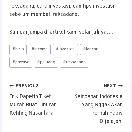
reksadana, cara investasi, dan tips investasi
sebelum membeli reksadana.
Sampai jumpa di artikel kami selanjutnya….
Post
#
bikin
#
income
#
investasi
#
lancar
Tags:
#
passive
#
peluang
#
reksadana
Post
PREVIOUS
NEXT
Navigation
Trik Dapetin Tiket
Keindahan Indonesia
Murah Buat Liburan
Yang Nggak Akan
Keliling Nusantara
Pernah Habis
Dijelajahi