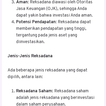
Aman
: Reksadana diawasi oleh Otoritas
Jasa Keuangan (OJK), sehingga Anda
dapat yakin bahwa investasi Anda aman.
Potensi Pendapatan
: Reksadana dapat
memberikan pendapatan yang tinggi,
tergantung pada jenis aset yang
diinvestasikan.
Jenis-Jenis Reksadana
Ada beberapa jenis reksadana yang dapat
dipilih, antara lain:
Reksadana Saham
: Reksadana saham
adalah jenis reksadana yang berinvestasi
dalam saham perusahaan.