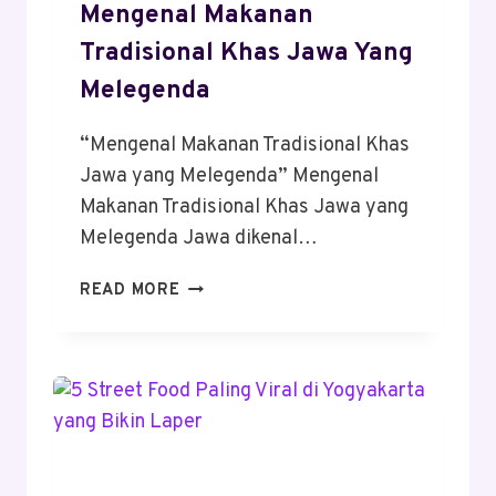
Mengenal Makanan
Tradisional Khas Jawa Yang
Melegenda
“Mengenal Makanan Tradisional Khas
Jawa yang Melegenda” Mengenal
Makanan Tradisional Khas Jawa yang
Melegenda Jawa dikenal…
MENGENAL
READ MORE
MAKANAN
TRADISIONAL
KHAS
JAWA
YANG
MELEGENDA