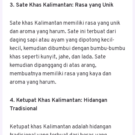
3. Sate Khas Kalimantan: Rasa yang Unik
Sate khas Kalimantan memiliki rasa yang unik
dan aroma yang harum. Sate ini terbuat dari
daging sapi atau ayam yang dipotong kecil-
kecil, kemudian dibumbui dengan bumbu-bumbu
khas seperti kunyit, jahe, dan lada. Sate
kemudian dipanggang di atas arang,
membuatnya memiliki rasa yang kaya dan
aroma yang harum.
4. Ketupat Khas Kalimantan: Hidangan
Tradisional
Ketupat khas Kalimantan adalah hidangan