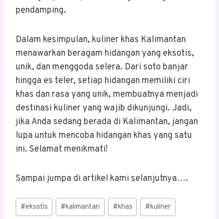
pendamping.
Dalam kesimpulan, kuliner khas Kalimantan
menawarkan beragam hidangan yang eksotis,
unik, dan menggoda selera. Dari soto banjar
hingga es teler, setiap hidangan memiliki ciri
khas dan rasa yang unik, membuatnya menjadi
destinasi kuliner yang wajib dikunjungi. Jadi,
jika Anda sedang berada di Kalimantan, jangan
lupa untuk mencoba hidangan khas yang satu
ini. Selamat menikmati!
Sampai jumpa di artikel kami selanjutnya….
Post
#
eksotis
#
kalimantan
#
khas
#
kuliner
Tags: