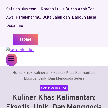
Skip
Setelahlulus.com - Karena Lulus Bukan Akhir Tapi
to
content
Awal Perjalananmu, Buka Jalan dan Bangun Masa
Depanmu
Home
Home
/
Yuk Kulineran
/
Kuliner Khas Kalimantan:
Eksotis, Unik, Dan Menggoda Selera
YUK KULINERAN
Kuliner Khas Kalimantan:
Eksotis, Unik, Dan Menggoda