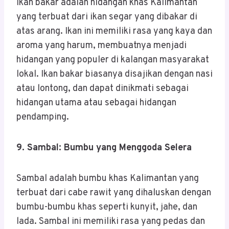
Ikan bakar adalah hidangan khas Kalimantan
yang terbuat dari ikan segar yang dibakar di
atas arang. Ikan ini memiliki rasa yang kaya dan
aroma yang harum, membuatnya menjadi
hidangan yang populer di kalangan masyarakat
lokal. Ikan bakar biasanya disajikan dengan nasi
atau lontong, dan dapat dinikmati sebagai
hidangan utama atau sebagai hidangan
pendamping.
9. Sambal: Bumbu yang Menggoda Selera
Sambal adalah bumbu khas Kalimantan yang
terbuat dari cabe rawit yang dihaluskan dengan
bumbu-bumbu khas seperti kunyit, jahe, dan
lada. Sambal ini memiliki rasa yang pedas dan