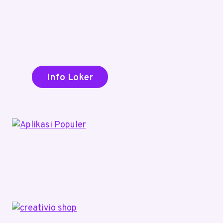
Info Loker