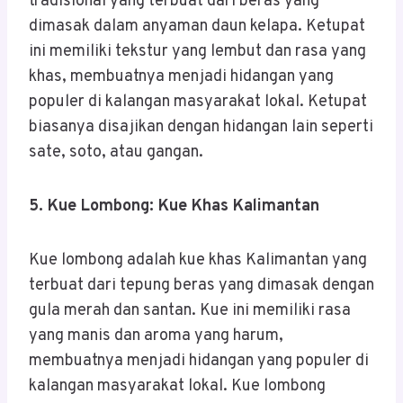
tradisional yang terbuat dari beras yang
dimasak dalam anyaman daun kelapa. Ketupat
ini memiliki tekstur yang lembut dan rasa yang
khas, membuatnya menjadi hidangan yang
populer di kalangan masyarakat lokal. Ketupat
biasanya disajikan dengan hidangan lain seperti
sate, soto, atau gangan.
5. Kue Lombong: Kue Khas Kalimantan
Kue lombong adalah kue khas Kalimantan yang
terbuat dari tepung beras yang dimasak dengan
gula merah dan santan. Kue ini memiliki rasa
yang manis dan aroma yang harum,
membuatnya menjadi hidangan yang populer di
kalangan masyarakat lokal. Kue lombong