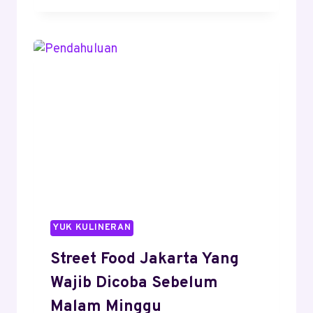
FOOD
PALING
VIRAL
DI
YOGYAKARTA
YANG
BIKIN
LAPER
YUK KULINERAN
Street Food Jakarta Yang
Wajib Dicoba Sebelum
Malam Minggu