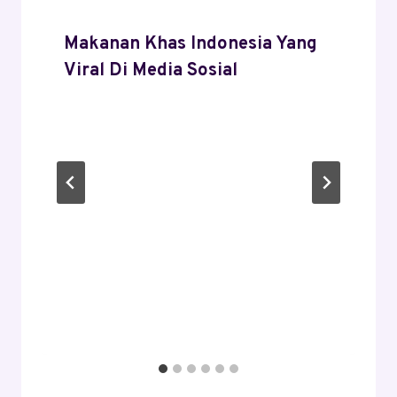
Makanan Khas Indonesia Yang
Viral Di Media Sosial