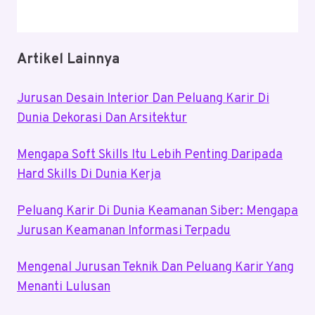
Artikel Lainnya
Jurusan Desain Interior Dan Peluang Karir Di
Dunia Dekorasi Dan Arsitektur
Mengapa Soft Skills Itu Lebih Penting Daripada
Hard Skills Di Dunia Kerja
Peluang Karir Di Dunia Keamanan Siber: Mengapa
Jurusan Keamanan Informasi Terpadu
Mengenal Jurusan Teknik Dan Peluang Karir Yang
Menanti Lulusan