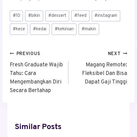
Post
#
10
#
bikin
#
dessert
#
feed
#
instagram
Tags:
#
kece
#
kedai
#
kekinian
#
makin
Post
PREVIOUS
NEXT
Navigation
Fresh Graduate Wajib
Magang Remote:
Tahu: Cara
Fleksibel Dan Bisa
Mengembangkan Diri
Dapat Gaji Tinggi
Secara Bertahap
Similar Posts