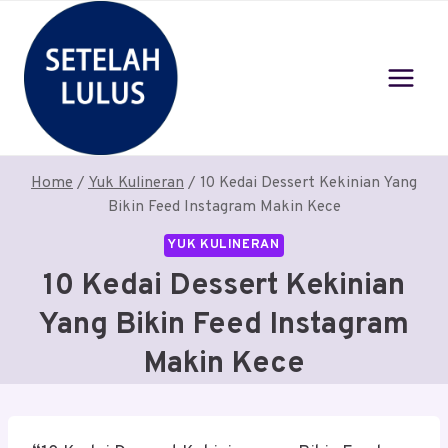
Skip
to
content
Home
/
Yuk Kulineran
/
10 Kedai Dessert Kekinian Yang
Bikin Feed Instagram Makin Kece
YUK KULINERAN
10 Kedai Dessert Kekinian
Yang Bikin Feed Instagram
Makin Kece