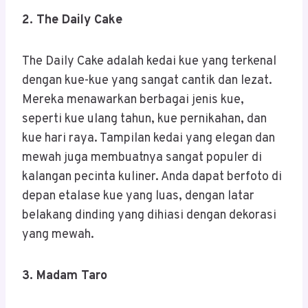
2. The Daily Cake
The Daily Cake adalah kedai kue yang terkenal
dengan kue-kue yang sangat cantik dan lezat.
Mereka menawarkan berbagai jenis kue,
seperti kue ulang tahun, kue pernikahan, dan
kue hari raya. Tampilan kedai yang elegan dan
mewah juga membuatnya sangat populer di
kalangan pecinta kuliner. Anda dapat berfoto di
depan etalase kue yang luas, dengan latar
belakang dinding yang dihiasi dengan dekorasi
yang mewah.
3. Madam Taro