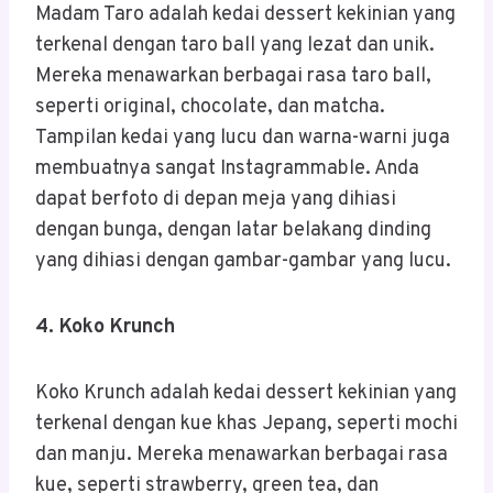
Madam Taro adalah kedai dessert kekinian yang
terkenal dengan taro ball yang lezat dan unik.
Mereka menawarkan berbagai rasa taro ball,
seperti original, chocolate, dan matcha.
Tampilan kedai yang lucu dan warna-warni juga
membuatnya sangat Instagrammable. Anda
dapat berfoto di depan meja yang dihiasi
dengan bunga, dengan latar belakang dinding
yang dihiasi dengan gambar-gambar yang lucu.
4. Koko Krunch
Koko Krunch adalah kedai dessert kekinian yang
terkenal dengan kue khas Jepang, seperti mochi
dan manju. Mereka menawarkan berbagai rasa
kue, seperti strawberry, green tea, dan