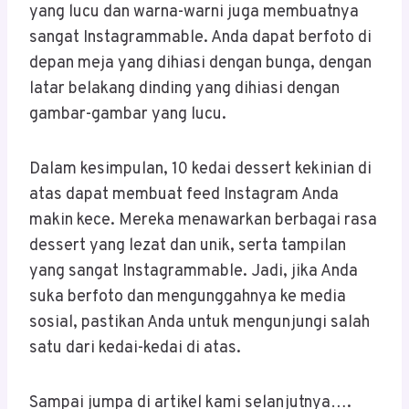
yang lucu dan warna-warni juga membuatnya
sangat Instagrammable. Anda dapat berfoto di
depan meja yang dihiasi dengan bunga, dengan
latar belakang dinding yang dihiasi dengan
gambar-gambar yang lucu.
Dalam kesimpulan, 10 kedai dessert kekinian di
atas dapat membuat feed Instagram Anda
makin kece. Mereka menawarkan berbagai rasa
dessert yang lezat dan unik, serta tampilan
yang sangat Instagrammable. Jadi, jika Anda
suka berfoto dan mengunggahnya ke media
sosial, pastikan Anda untuk mengunjungi salah
satu dari kedai-kedai di atas.
Sampai jumpa di artikel kami selanjutnya….