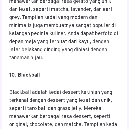
menawarkan berbagai rasa gelato yang unik
dan lezat, seperti matcha, lavender, dan earl
grey. Tampilan kedai yang modern dan
minimalis juga membuatnya sangat populer di
kalangan pecinta kuliner. Anda dapat berfoto di
depan meja yang terbuat dari kayu, dengan
latar belakang dinding yang dihiasi dengan
tanaman hijau.
10. Blackball
Blackball adalah kedai dessert kekinian yang
terkenal dengan dessert yang lezat dan unik,
seperti taro ball dan grass jelly. Mereka
menawarkan berbagai rasa dessert, seperti
original, chocolate, dan matcha. Tampilan kedai