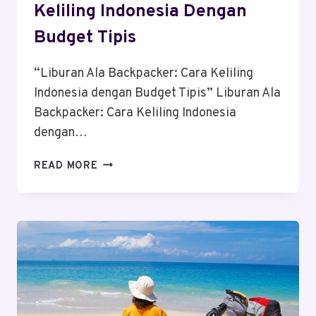
Keliling Indonesia Dengan
Budget Tipis
“Liburan Ala Backpacker: Cara Keliling
Indonesia dengan Budget Tipis” Liburan Ala
Backpacker: Cara Keliling Indonesia
dengan…
LIBURAN
READ MORE
ALA
BACKPACKER:
CARA
KELILING
INDONESIA
DENGAN
BUDGET
TIPIS