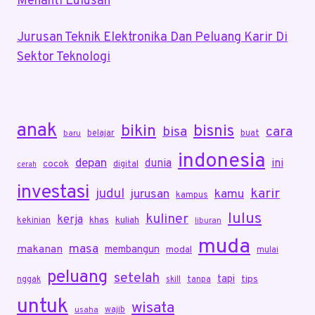
Menanti Lulusan
Jurusan Teknik Elektronika Dan Peluang Karir Di
Sektor Teknologi
anak
bikin
bisnis
bisa
cara
belajar
buat
baru
indonesia
depan
dunia
ini
cocok
digital
cerah
investasi
karir
judul
jurusan
kamu
kampus
lulus
kuliner
kerja
khas
kuliah
kekinian
liburan
muda
masa
makanan
membangun
modal
mulai
peluang
setelah
tapi
tips
nggak
skill
tanpa
untuk
wisata
wajib
usaha