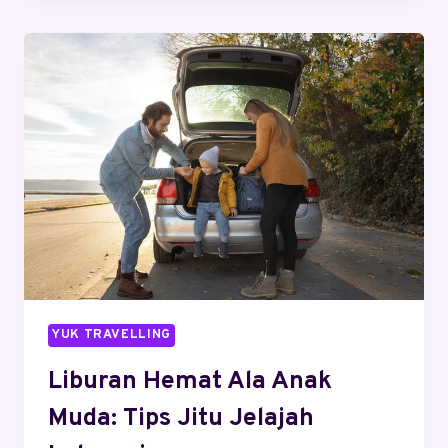
KELILING
INDONESIA
ALA
ANAK
20-
AN
YUK TRAVELLING
Liburan Hemat Ala Anak
Muda: Tips Jitu Jelajah