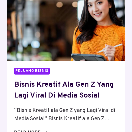
PELUANG BISNIS
Bisnis Kreatif Ala Gen Z Yang
Lagi Viral Di Media Sosial
“Bisnis Kreatif ala Gen Z yang Lagi Viral di
Media Sosial” Bisnis Kreatif ala Gen Z…
BISNIS