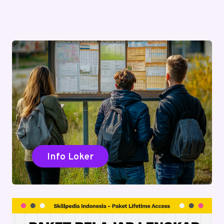
Info Loker